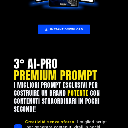
INSTANT DOWNLOAD
3° AI-PRO
PREMIUM PROMPT
I MIGLIORI PROMPT ESCLUSIVI PER
COSTRUIRE UN BRAND
POTENTE
CON
CONTENUTI STRAORDINARI IN POCHI
SECONDI!
Creatività senza sforzo
:
I migliori script
1
per generare contenuti virali in pochi